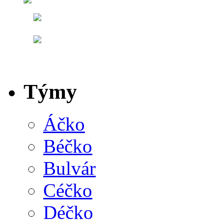
Týmy
Áčko
Béčko
Bulvár
Céčko
Déčko