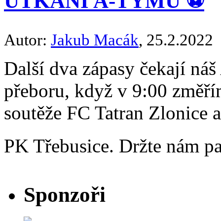
UTKÁNÍ A-TÝMU ⚽️
Autor:
Jakub Macák
, 25.2.2022
Další dva zápasy čekají ná
přeboru, když v 9:00 změří
soutěže FC Tatran Zlonice a
PK Třebusice. Držte nám p
Sponzoři