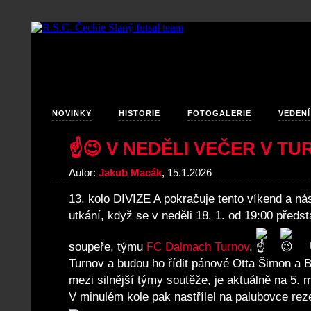
NOVINKY
HISTORIE
FOTOGALERIE
VEDENÍ
☝️😉 V NEDĚLI VEČER V TU
Autor:
Jakub Macák
, 15.1.2026
13. kolo DIVIZE A pokračuje tento víkend a ná
utkání, když se v neděli 18. 1. od 19:00 před
soupeře, týmu
FC Dalmach Turnov
.
Turnov a budou ho řídit pánové Otta Šimon a B
mezi silnější týmy soutěže, je aktuálně na 5. 
V minulém kole pak nastřílel na palubovce r