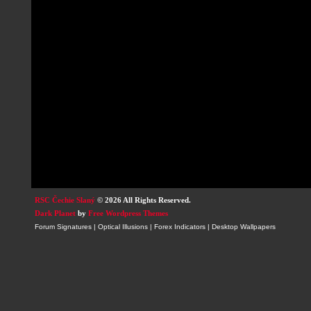
RSC Čechie Slaný
© 2026 All Rights Reserved.
Dark Planet
by
Free Wordpress Themes
Forum Signatures
|
Optical Illusions
|
Forex Indicators
|
Desktop Wallpapers