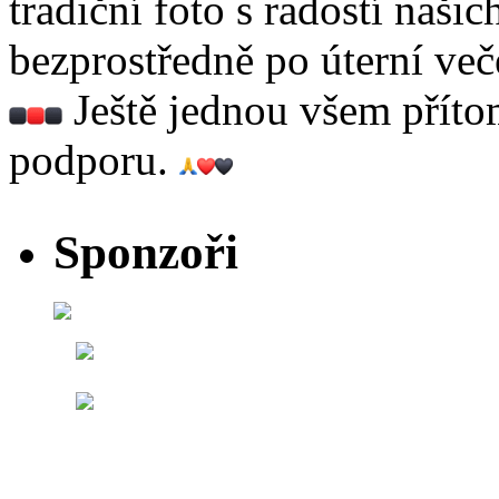
tradiční foto s radostí našic
bezprostředně po úterní več
Ještě jednou všem přít
podporu.
Sponzoři