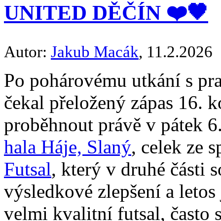
UNITED DĚČÍN ❤️🖤
Autor:
Jakub Macák
, 11.2.2026
Po pohárovému utkání s praž
čekal přeložený zápas 16. 
proběhnout právě v pátek 6.
hala Háje, Slaný
, celek ze 
Futsal
, který v druhé části
výsledkové zlepšení a letos 
velmi kvalitní futsal, čast