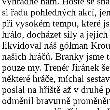
výhradně nám. Hosté se snaži
si řadu pohledných akcí, j
při vysokém tempu, které js
hrálo, docházet síly a jejic
likvidoval náš gólman Krout
našich hráčů. Branky jsme t
pouze my. Trenér Jiránek še
některé hráče, míchal sest
poslal na hřiště až v druhé 
odměnil bravurně proměně