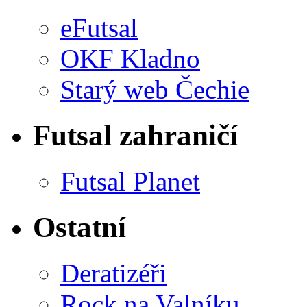
eFutsal
OKF Kladno
Starý web Čechie
Futsal zahraničí
Futsal Planet
Ostatní
Deratizéři
Rock na Valníku