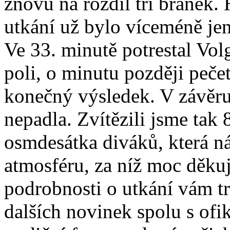
znovu na rozdíl tří branek. H
utkání už bylo víceméně jen
Ve 33. minutě potrestal Vol
poli, o minutu později peče
konečný výsledek. V závěru 
nepadla. Zvítězili jsme tak 
osmdesátka diváků, která ná
atmosféru, za níž moc děk
podrobnosti o utkání vám tr
dalších novinek spolu s ofi