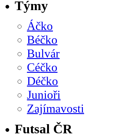
Týmy
Áčko
Béčko
Bulvár
Céčko
Déčko
Junioři
Zajímavosti
Futsal ČR