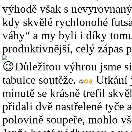
výhodě však s nevyrovnaný
kdy skvělé rychlonohé futsa
váhy“ a my byli i díky tomu
produktivnější, celý zápas p
Důležitou výhrou jsme si 
tabulce soutěže.
Utkání j
minutě se krásně trefil skvě
přidali dvě nastřelené tyče
polovině soupeře, mohlo vš