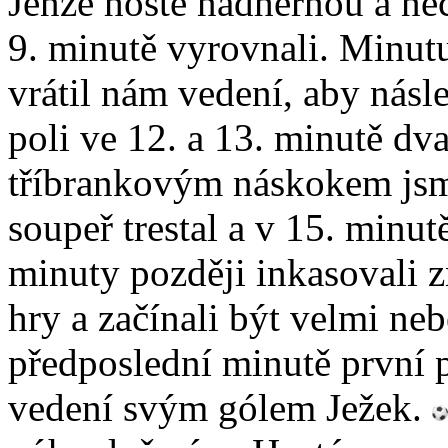
Jenže hosté nádhernou a ne
9. minutě vyrovnali. Minut
vrátil nám vedení, aby násl
poli ve 12. a 13. minutě dv
tříbrankovým náskokem jsme
soupeř trestal a v 15. minut
minuty později inkasovali z
hry a začínali být velmi ne
předposlední minutě první p
vedení svým gólem Ježek.