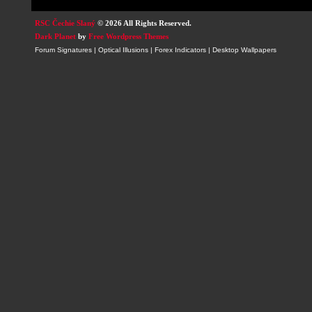
RSC Čechie Slaný
© 2026 All Rights Reserved.
Dark Planet
by
Free Wordpress Themes
Forum Signatures
|
Optical Illusions
|
Forex Indicators
|
Desktop Wallpapers