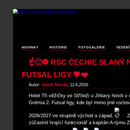
NOVINKY
HISTORIE
FOTOGALERIE
VEDENÍ
☝️🙂⚽️ RSC ČECHIE SLANÝ 
FUTSAL LIGY 🖤❤️
Autor:
Jakub Macák
, 11.6.2026
Hotel Tři věžičky ve Stříteži u Jihlavy hostil 
Grémia 2. Futsal ligy, kde byl mimo jiné rozlo
2026/2027 ve skupině východ a západ.
Z
zúčastnil hrající funkcionář a kapitán A-týmu