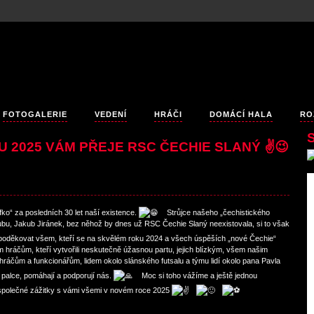
FOTOGALERIE
VEDENÍ
HRÁČI
DOMÁCÍ HALA
RO
U 2025 VÁM PŘEJE RSC ČECHIE SLANÝ ✌️😉
fko“ za posledních 30 let naší existence.
Strůjce našeho „čechistického
ubu, Jakub Jiránek, bez něhož by dnes už RSC Čechie Slaný neexistovala, si to však
děkovat všem, kteří se na skvělém roku 2024 a všech úspěších „nové Čechie“
m hráčům, kteří vytvořili neskutečně úžasnou partu, jejich blízkým, všem našim
áčům a funkcionářům, lidem okolo slánského futsalu a týmu lidí okolo pana Pavla
 palce, pomáhají a podporují nás.
Moc si toho vážíme a ještě jednou
polečné zážitky s vámi všemi v novém roce 2025