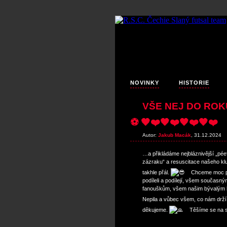
NOVINKY
HISTORIE
VŠE NEJ DO ROK
⚽️ 🖤❤️🖤❤️🖤❤️🖤❤️
Autor:
Jakub Macák
, 31.12.2024
…a přikládáme nejbláznivější „pée
zázraku“ a resuscitace našeho kl
takhle přál.
Chceme moc po
podíleli a podílejí, všem současný
fanouškům, všem našim bývalým hr
Nepila a vůbec všem, co nám drží
děkujeme.
Těšíme se na s