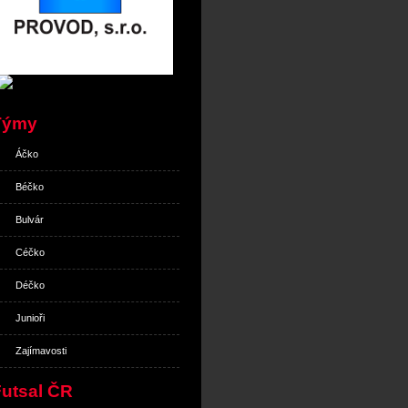
Týmy
Áčko
Béčko
Bulvár
Céčko
Déčko
Junioři
Zajímavosti
Futsal ČR