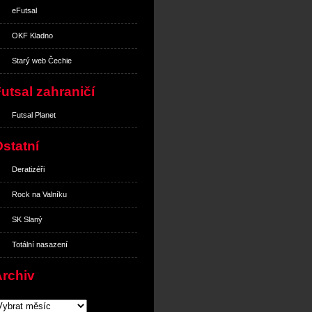
eFutsal
OKF Kladno
Starý web Čechie
utsal zahraničí
Futsal Planet
statní
Deratizéři
Rock na Valníku
SK Slaný
Totální nasazení
Archiv
rchiv