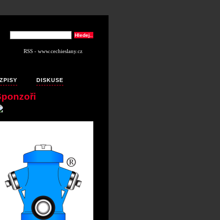
RSS - www.cechieslany.cz
ZPISY
DISKUSE
Sponzoři