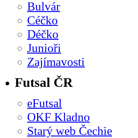
Bulvár
Céčko
Déčko
Junioři
Zajímavosti
Futsal ČR
eFutsal
OKF Kladno
Starý web Čechie