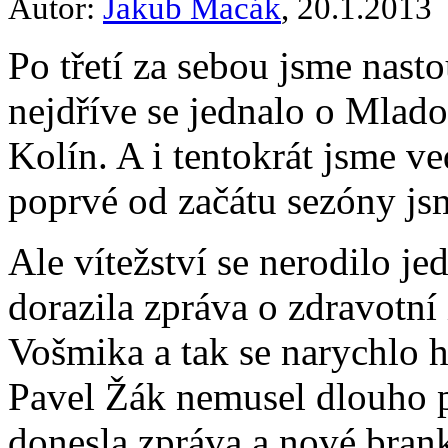
Autor:
Jakub Macák
, 20.1.2013
Po třetí za sebou jsme nast
nejdříve se jednalo o Mlad
Kolín. A i tentokrát jsme ve
poprvé od začátu sezóny jsm
Ale vítežství se nerodilo j
dorazila zpráva o zdravotní
Vošmika a tak se narychlo 
Pavel Žák nemusel dlouho p
donesla zpráva a nové brank