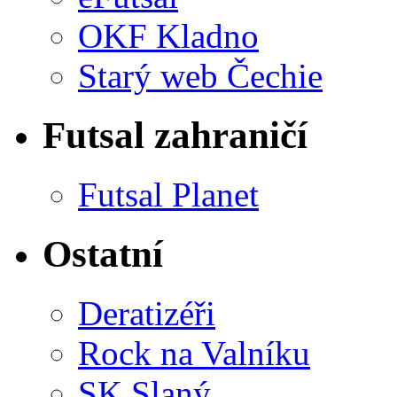
OKF Kladno
Starý web Čechie
Futsal zahraničí
Futsal Planet
Ostatní
Deratizéři
Rock na Valníku
SK Slaný