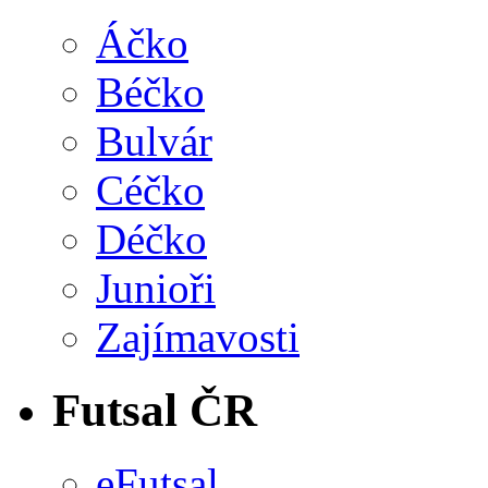
Áčko
Béčko
Bulvár
Céčko
Déčko
Junioři
Zajímavosti
Futsal ČR
eFutsal