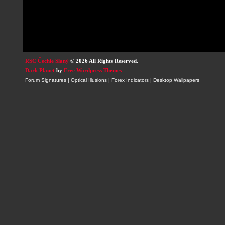
RSC Čechie Slaný
© 2026 All Rights Reserved.
Dark Planet
by
Free Wordpress Themes
Forum Signatures
|
Optical Illusions
|
Forex Indicators
|
Desktop Wallpapers