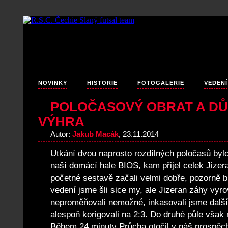
NOVINKY
HISTORIE
FOTOGALERIE
VEDENÍ
POLOČASOVÝ OBRAT A DŮ
VÝHRA
Autor:
Jakub Macák
, 23.11.2014
Utkání dvou naprosto rozdílných poločasů bylo
naší domácí hale BIOS, kam přijel celek Jize
početné sestavě začali velmi dobře, pozorně brá
vedení jsme šli sice my, ale Jizeran záhy vyr
neproměňovali nemožné, inkasovali jsme další
alespoň korigovali na 2:3. Do druhé půle však 
Během 24.minuty Průcha otočil v náš prospěc