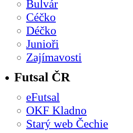
Bulvár
Céčko
Déčko
Junioři
Zajímavosti
Futsal ČR
eFutsal
OKF Kladno
Starý web Čechie