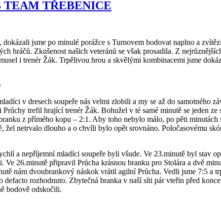
 TEAM TŘEBENICE
, dokázali jsme po minulé porážce s Turnovem bodovat naplno a zvítěz
ch hráčů. Zkušenost našich veteránů se však prosadila. Z nejrůznějších
 musel i trenér Žák. Trpělivou hrou a skvělými kombinacemi jsme dokázal
)
ladíci v dresech soupeře nás velmi zlobili a my se až do samotného záv
ci Průchy trefil hrající trenér Žák. Bohužel v té samé minutě se jeden ze
ranku z přímého kopu – 2:1. Aby toho nebylo málo, po pěti minutách se
utě, žel netrvalo dlouho a o chvíli bylo opět srovnáno. Poločasovému s
ychlí a nepříjemní mladíci soupeře byli všude. Ve 23.minutě byl stav 
ili. Ve 26.minutě připravil Průcha krásnou branku pro Stolára a dvě min
inutě nám dvoubrankový náskok vrátil agilní Průcha. Vedli jsme 7:5 a trp
o defacto rozhodnuto. Zbytečná branka v naší síti pár vteřin před konce
ě bodově odskočili.