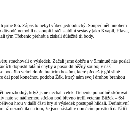
ili jsme 8:6. Zápas to nebyl vůbec jednoduchý. Soupeř měl mnohem
 důvodů nemohli nastoupit hráči stabilní sestavy jako Kvapil, Hlava,
i tým Třebenic přehrát a získali důležité tři body.
ěru strachovali o výsledek. Začali jsme dobře a v 5.minutě nás poslal
 sudích dopustil fatální chyby a posoudil běžný souboj v náš
 podařilo velmi dobře hrajícím hostům, které předešlý gól silně
kóre dal poté konečnou podobu Žák, který nám svojí druhou brankou
opět nerozhodný, když jsme nechali celek Třebenic pohodlně skórovat
uty nato se nádhernou střelou pod břevno trefil veterán Bůžek – 6:4.
ělivou hrou v další části hry si výsledek postupně hlídali. Definitivní
m už nezměnila na tom, že jsme získali v domácím prostředí další tři