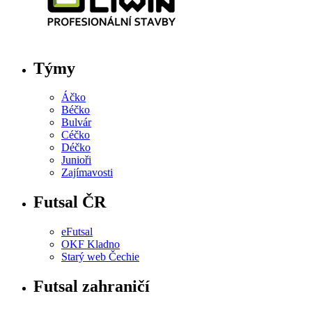
Týmy
Áčko
Béčko
Bulvár
Céčko
Déčko
Junioři
Zajímavosti
Futsal ČR
eFutsal
OKF Kladno
Starý web Čechie
Futsal zahraničí