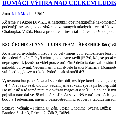
DOMÁCÍ VÝHRA NAD CELKEM LUDIS
Autor:
Jakub Macák
, 1.3.2015
Ač jsme v 19.kole DIVIZE A nastoupili opět neskutečně nekompletní
početnější sestavu, navíc složenou ze samých mladých a velmi šikovný
Chaloupka, Vašák, Hora a pro karetní trest stál Jiránek, takže do pole
RSC ČECHIE SLANÝ – LUDIS TEAM TŘEBENICE 8:6 (4:3
Ač jsme od úvodního hvizdu a po celý zápas byli jednoznačně lepší, m
do vedení Stolár. O čtyři minuty nato jsme vedli již 2:0, kdy se po ak
neprospěch (zjevně ho viděl pouze on), čímž defacto daroval hostům b
nabudil, vyrovnat. Vedení nám vrátil skvěle hrající Průcha v 16.min
vrátil jednogólový náskok. Poločas tak skončil 4:3.
Vyrovnaná hra pokračovala i v druhé půli, my lépe kombinovali, ale r
– 4:4. Netrvalo však dlouho, vedení jsme si vzali zpět a již ho nepust
Hosté ještě v té samé minutě dokázali reagovat a snížili, ale v další m
pojistku nám dal ve 38.minutě Stolár. Za stavu 8:5 v náš prospěch byl
body a Třebenicím, našemu bezprostřednímu soupeři v tabulce zásadn
Sestava: Vošmík – Průcha ©, Žák, Stolár, Chadima, Švásta, Bůžek
Branky: Stolár 3, Průcha 2, Žák 2, Bůžek