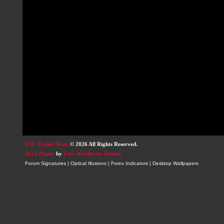
RSC Čechie Slaný
© 2026 All Rights Reserved.
Dark Planet
by
Free Wordpress Themes
Forum Signatures
|
Optical Illusions
|
Forex Indicators
|
Desktop Wallpapers