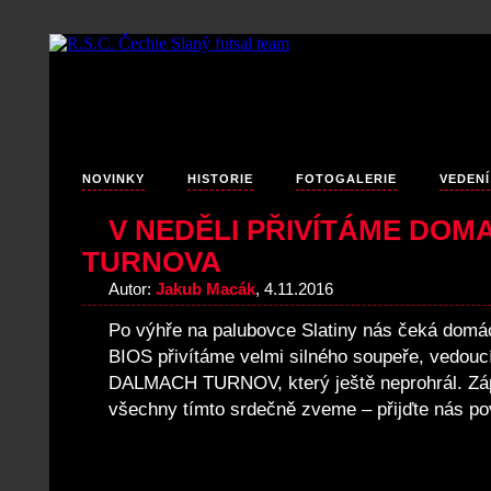
NOVINKY
HISTORIE
FOTOGALERIE
VEDENÍ
V NEDĚLI PŘIVÍTÁME DOM
TURNOVA
Autor:
Jakub Macák
, 4.11.2016
Po výhře na palubovce Slatiny nás čeká domác
BIOS přivítáme velmi silného soupeře, vedouc
DALMACH TURNOV, který ještě neprohrál. Záp
všechny tímto srdečně zveme – přijďte nás po