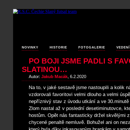
NOVINKY
HISTORIE
FOTOGALERIE
VEDENÍ
PO BOJI JSME PADLI S F
SLATINOU…
Autor:
Jakub Macák
, 6.2.2020
Na to, v jaké sestavě jsme nastoupili a kolik 
vzdorovali favoritovi velmi dlouho a velmi úspě
nepříznivý stav z úvodu utkání a ve 30.minutě
Zlom nastal až v poslední desetiminutovce, kt
hostům. Opět nás fantasticky držel skvělými 
c
hycené penaltě nemluvě. Bohužel ani on neza
který byla díky inkasovaným brankám v samot