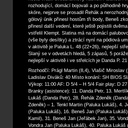
rozhodující, domácí bojovali a po půlhodině hry
skóre, nejprve se prosadil Řehák a nerozhodný 
gólový únik přinesl hostům tři body, Beneš z
přinesl další vedení, které ještě pojistili dvě
vstřelil Klempt. Slatina má na domácí palubovc
(vše byly desítky) a ztrácí nyní na pódiová um
v aktivitě je Paluka L. 48 (22+26), nejlepší stř
Slaný se v odvetách hledá, 5 zápasů, 5 porážek
nejlepší v aktivitě i ve střelcích je Danda P. 21
Rozhodčí: Prágl Martin (8,4), Vlašič Miroslav
Ladislav Diváků: 40 Místo konání: SH BIOS Sl
Výkop: 11:00 AF: D 5/4 – H 5/4 Fair play: D 27
Branky (asistence): 11. Danda Petr, 13. Mertl
Lukáš (Danda Petr), 28. Řehák Zdeněk (Danda
Zdeněk) – 1. Tenkl Martin (Paluka Lukáš), 4. 
(Paluka Lukáš), 16. Beneš Jan (Paluka Lukáš)
Kamil), 31. Beneš Jan (Jeřábek Jan), 35. Vond
Vondra Jan (Paluka Lukáš), 40. Paluka Lukáš 