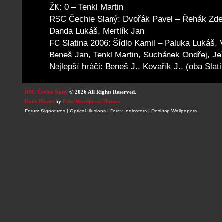
ŽK: 0 – Tenkl Martin
RSC Čechie Slaný: Dvořák Pavel – Řehák Zden
Danda Lukáš, Mertlík Jan
FC Slatina 2006: Šídlo Kamil – Paluka Lukáš, 
Beneš Jan, Tenkl Martin, Suchánek Ondřej, J
Nejlepší hráči: Beneš J., Kovařík J., (oba Slat
RSC Čechie Slaný
© 2026 All Rights Reserved.
Dark Planet
by
Free Wordpress Themes
Forum Signatures
|
Optical Illusions
|
Forex Indicators
|
Desktop Wallpapers