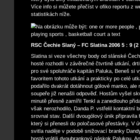
Více info si můžete přečíst v ofiko reportu z
statistikách níže.
RSC Čechie Slaný – FC Slatina 2006 5 : 9 (2 
Slatina si veze všechny body od slánské Čech
hosté rozhodli v závěrečné čtvrtině utkání, drt
pro své spoluhráče kapitán Paluka, Beneš si vys
favoritem tohoto utkání a prakticky po celé ut
podařilo dvakrát dotáhnout gólové manko, ale 
soupeře již nenašli odpověď. Hostům vyšel skv
minutě přesně zamířil Tenkl a zanedlouho přid
však nerozhodilo, Danda P. vstřelil kontaktní 
srovnal stav. Další dvougólový únik připravila
který si přenesli do poločasové přestávky. V 
svitla naděje v podobě snižovací branky Dandy 
hosté vrátili dvoubrankový náskok Palukou. An