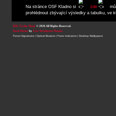
Na stránce OSF Kladno si
zde
můž
prohlédnout zbývající výsledky a tabulku, ve k
RSC Čechie Slaný
© 2026 All Rights Reserved.
Dark Planet
by
Free Wordpress Themes
Forum Signatures
|
Optical Illusions
|
Forex Indicators
|
Desktop Wallpapers