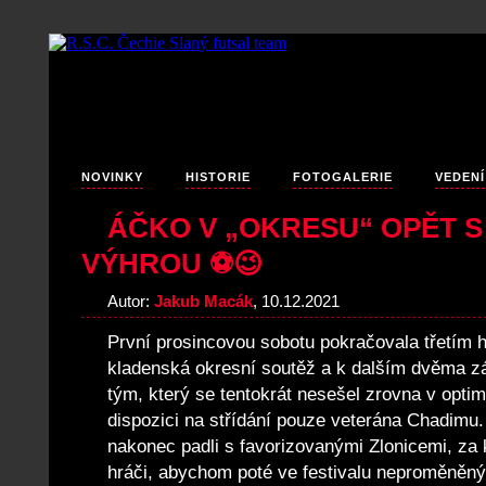
NOVINKY
HISTORIE
FOTOGALERIE
VEDENÍ
ÁČKO V „OKRESU“ OPĚT S
VÝHROU ⚽😉
Autor:
Jakub Macák
, 10.12.2021
První prosincovou sobotu pokračovala třetím 
kladenská okresní soutěž a k dalším dvěma z
tým, který se tentokrát nesešel zrovna v optim
dispozici na střídání pouze veterána Chadimu.
nakonec padli s favorizovanými Zlonicemi, za kt
hráči, abychom poté ve festivalu neproměněný