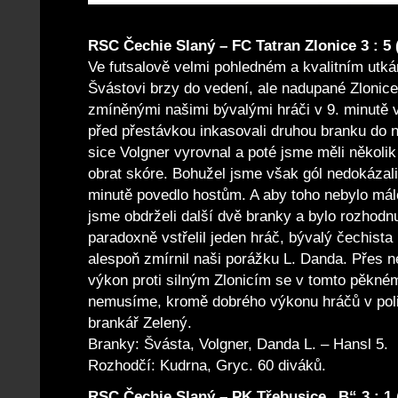
RSC Čechie Slaný – FC Tatran Zlonice 3 : 5 (
Ve futsalově velmi pohledném a kvalitním utkán
Švástovi brzy do vedení, ale nadupané Zlonice
zmíněnými našimi bývalými hráči v 9. minutě 
před přestávkou inkasovali druhou branku do na
sice Volgner vyrovnal a poté jsme měli několik
obrat skóre. Bohužel jsme však gól nedokázali
minutě povedlo hostům. A aby toho nebylo mál
jsme obdrželi další dvě branky a bylo rozhodn
paradoxně vstřelil jeden hráč, bývalý čechist
alespoň zmírnil naši porážku L. Danda. Přes n
výkon proti silným Zlonicím se v tomto pěkné
nemusíme, kromě dobrého výkonu hráčů v poli
brankář Zelený.
Branky: Švásta, Volgner, Danda L. – Hansl 5.
Rozhodčí: Kudrna, Gryc. 60 diváků.
RSC Čechie Slaný – PK Třebusice „B“ 3 : 1 (