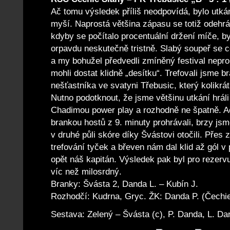
Ač tomu výsledek příliš neodpovídá, bylo utk
myší. Naprostá většina zápasu se totiž odehr
kdyby se počítalo procentuální držení míče, by
orpavdu neskutečně tristně. Slabý soupeř se ce
a my bohužel předvedli zmíněný festival nepr
mohli dostat klidně „desítku“. Trefovali jsme 
nešťastníka ve svatyni Třebusic, který kolikrát
Nutno podotknout, že jsme většinu utkání hráli
Chadimou power play a rozhodně ne špatně. A
brankou hostů z 9. minuty prohrávali, brzy js
v druhé půli skóre díky Švástovi otočili. Přes
trefování tyček a břeven nám dal klid až gól v 
opět náš kapitán. Výsledek pak byl pro rezer
víc než milosrdný.
Branky: Švásta 2, Danda L. – Kubín J.
Rozhodčí: Kudrna, Gryc. ŽK: Danda P. (Čechie
Sestava: Zelený – Švásta (c), P. Danda, L. D