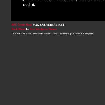
sedmí.
RSC Čechie Slaný
© 2026 All Rights Reserved.
Dark Planet
by
Free Wordpress Themes
Forum Signatures
|
Optical Illusions
|
Forex Indicators
|
Desktop Wallpapers