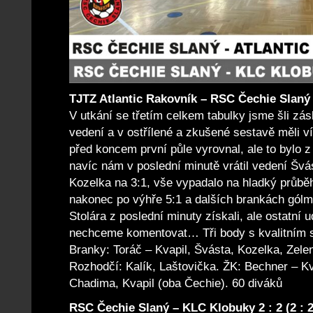
TJTZ Atlantic Rakovník – RSC Čechie Slaný 1 
V utkání se třetím celkem tabulky jsme šli zás
vedení a v ostřílené a zkušené sestavě měli v
před koncem první půle vyrovnal, ale to bylo z 
navíc nám v poslední minutě vrátil vedení Švás
Kozelka na 3:1, vše vypadalo na hladký průběh
nakonec po výhře 5:1 a dalších brankách gól
Stolára z poslední minuty získali, ale ostatní 
nechceme komentovat… Tři body s kvalitním s
Branky: Toráč – Kvapil, Švásta, Kozelka, Zelen
Rozhodčí: Kalík, Laštovička. ŽK: Bechner – Kv
Chadima, Kvapil (oba Čechie). 60 diváků
RSC Čechie Slaný – KLC Klobuky 2 : 2 (2 : 2