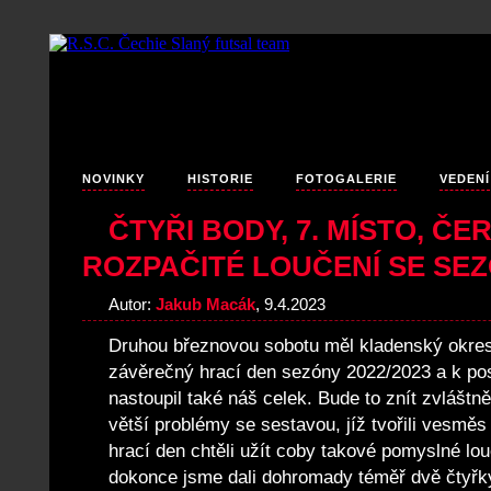
NOVINKY
HISTORIE
FOTOGALERIE
VEDENÍ
ČTYŘI BODY, 7. MÍSTO, Č
ROZPAČITÉ LOUČENÍ SE SE
Autor:
Jakub Macák
, 9.4.2023
Druhou březnovou sobotu měl kladenský okres
závěrečný hrací den sezóny 2022/2023 a k 
nastoupil také náš celek. Bude to znít zvláštn
větší problémy se sestavou, jíž tvořili vesměs n
hrací den chtěli užít coby takové pomyslné lo
dokonce jsme dali dohromady téměř dvě čtyřky