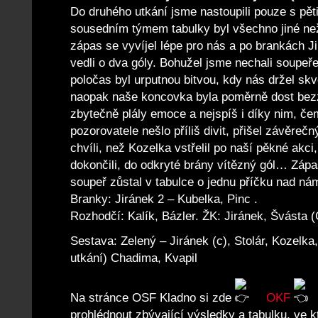
Do druhého utkání jsme nastoupili pouze s pěti
sousedním týmem tabulky byl všechno jiné ne
zápas se vyvíjel lépe pro nás a po brankách Ji
vedli o dva góly. Bohužel jsme nechali soupeře
poločas byl urputnou bitvou, kdy nás držel skv
naopak naše koncovka byla poměrně dost bezz
zbytečně plály emoce a nejspíš i díky nim, č
pozorovatele nešlo příliš divit, přišel závěreč
chvíli, než Kozelka vstřelil po naší pěkné akci
dokončili, do odkryté brány vítězný gól… Zápa
soupeř zůstal v tabulce o jednu příčku nad nám
Branky: Jiránek 2 – Kubelka, Pinc .
Rozhodčí: Kalík, Bázler. ŽK: Jiránek, Švásta (
Sestava: Zelený – Jiránek (c), Stolár, Kozelka
utkání) Chadima, Kvapil
Na stránce OSF Kladno si zde
OKF
prohlédnout zbývající výsledky a tabulku, ve 