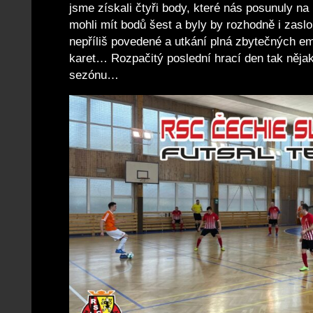
jsme získali čtyři body, které nás posunuly na
mohli mít bodů šest a byly by rozhodně i zasl
nepříliš povedené a utkání plná zbytečných em
karet… Rozpačitý poslední hrací den tak něja
sezónu…