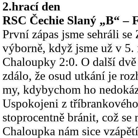
2.hrací den
RSC Čechie Slaný „B“ – FC
První zápas jsme sehráli se 
výborně, když jsme už v 5. 
Chaloupky 2:0. O další dvě 
zdálo, že osud utkání je r
my, kdybychom ho nedokázal
Uspokojeni z tříbrankového 
stoprocentně bránit, což se
Chaloupka nám sice vzápětí 