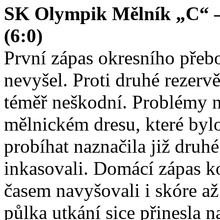
SK Olympik Mělník „C“ –
(6:0)
První zápas okresního přeb
nevyšel. Proti druhé rezerv
téměř neškodní. Problémy 
mělnickém dresu, které byl
probíhat naznačila již druh
inkasovali. Domácí zápas ko
časem navyšovali i skóre a
půlka utkání sice přinesla na