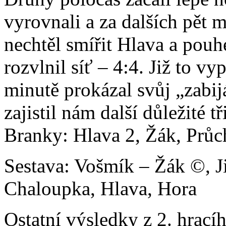
vyrovnali a za dalších pět m
nechtěl smířit Hlava a pou
rozvlnil síť – 4:4. Již to v
minutě prokázal svůj „zabij
zajistil nám další důležité tř
Branky: Hlava 2, Žák, Průch
Sestava: Vošmík – Žák ©, Ji
Chaloupka, Hlava, Hora
Ostatní výsledky z 2. hrací