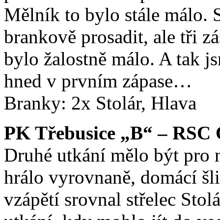
Mělník to bylo stále málo. 
brankově prosadit, ale tři 
bylo žalostně málo. A tak js
hned v prvním zápase…
Branky: 2x Stolár, Hlava
PK Třebusice „B“ – RSC Č
Druhé utkání mělo být pro 
hrálo vyrovnaně, domácí šli
vzápětí srovnal střelec Stol