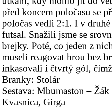
utkání, kdy mohlo jít do v
před koncem poločasu se pře
poločas vedli 2:1. I v druh
futsal. Snažili jsme se srov
brejky. Poté, co jeden z nic
museli reagovat hrou bez br
inkasovali i čtvrtý gól, č
Branky: Stolár
Sestava: Mbumaston – Žák ©
Kvasnica, Girga