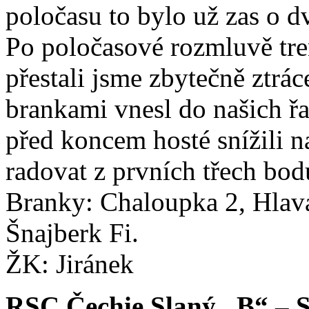
poločasu to bylo už zas o d
Po poločasové rozmluvě tren
přestali jsme zbytečně ztrá
brankami vnesl do našich řad
před koncem hosté snížili 
radovat z prvních třech bod
Branky: Chaloupka 2, Hlava 
Šnajberk Fi.
ŽK: Jiránek
RSC Čechie Slaný „B“ – 