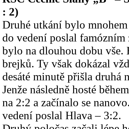
: 2)
Druhé utkání bylo mnohem t
do vedení poslal famózním 
bylo na dlouhou dobu vše. H
brejků. Ty však dokázal vž
desáté minutě přišla druhá 
Jenže následně hosté během
na 2:2 a začínalo se nanov
vedení poslal Hlava – 3:2.
Druhý poločas začali lépe h