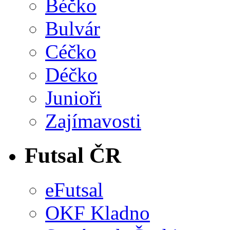
Béčko
Bulvár
Céčko
Déčko
Junioři
Zajímavosti
Futsal ČR
eFutsal
OKF Kladno