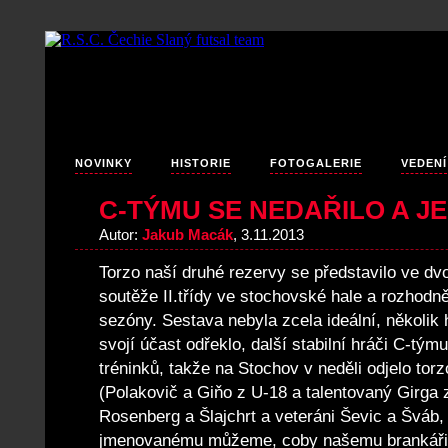
NOVINKY
HISTORIE
FOTOGALERIE
VEDENÍ
C-TÝMU SE NEDAŘILO A J
Autor:
Jakub Macák
, 3.11.2013
Torzo naší druhé rezervy se představilo ve d
soutěže II.třídy ve stochovské hale a rozhodně
sezóny. Sestava nebyla zcela ideální, několik
svojí účast odřeklo, další stabilní hráči C-tým
tréninků, takže na Stochov v neděli odjelo torz
(Polakovič a Giňo z U-18 a talentovaný Girga z
Rosenberg a Šlajchrt a veteráni Ševic a Šváb,
jmenovanému můžeme, coby našemu brankáři v