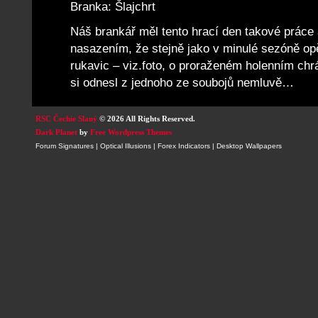
Branka: Šlajchrt
Náš brankář měl tento hrací den takové práce
nasazením, že stejně jako v minulé sezóně opě
rukavic – viz.foto, o proraženém holenním chr
si odnesl z jednoho ze soubojů nemluvě…
RSC Čechie Slaný
© 2026 All Rights Reserved.
Dark Planet
by
Free Wordpress Themes
Forum Signatures
|
Optical Illusions
|
Forex Indicators
|
Desktop Wallpapers