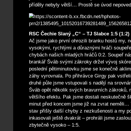
příděly nebyly větší… Prostě se úvod nepovedl
RSC Čechie Slaný „C“ – TJ Slabce 1:5 (1:2)
Ač jsme jako první ohrozili branku hostů my, n
vysokými, rychlými a důraznými hráči soupeře 
chybách našich mladých hráčů 0:2. Soupeř nás
brankář Šváb svými zákroky držel vývoj skóre 
poslední pětiminutovku jsme se konečně aklimat
záhy vyrovnala. Po přihrávce Girgy pak vstřeli
druhé půle jsme vstupovali s nadějí na srovnán
Šváb opět několik svých bravurních zákroků, m
většího efektu. Pak jsme dostali neskutečně š
minut před koncem jsme již na zvrat neměli… 
stav přišly další chyby z nezkušenosti a my 
inkasovali ještě dvakrát – prohráli jsme zaslou
zbytečně vysoko – 1:5.