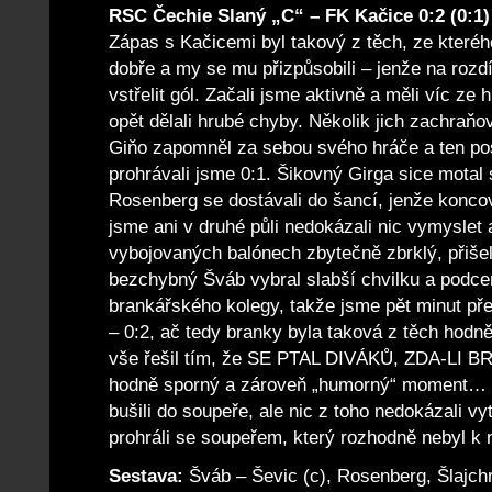
RSC Čechie Slaný „C“ – FK Kačice 0:2 (0:1)
Zápas s Kačicemi byl takový z těch, ze kteréh
dobře a my se mu přizpůsobili – jenže na rozdí
vstřelit gól. Začali jsme aktivně a měli víc ze 
opět dělali hrubé chyby. Několik jich zachraňo
Giňo zapomněl za sebou svého hráče a ten pos
prohrávali jsme 0:1. Šikovný Girga sice motal 
Rosenberg se dostávali do šancí, jenže koncov
jsme ani v druhé půli nedokázali nic vymyslet 
vybojovaných balónech zbytečně zbrklý, přišel t
bezchybný Šváb vybral slabší chvilku a podcen
brankářského kolegy, takže jsme pět minut př
– 0:2, ač tedy branky byla taková z těch hodn
vše řešil tím, že SE PTAL DIVÁKŮ, ZDA-LI 
hodně sporný a zároveň „humorný“ moment… P
bušili do soupeře, ale nic z toho nedokázali vy
prohráli se soupeřem, který rozhodně nebyl k
Sestava:
Šváb – Ševic (c), Rosenberg, Šlajchr