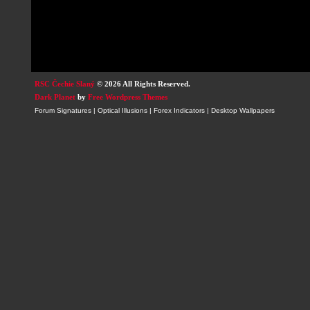
RSC Čechie Slaný
© 2026 All Rights Reserved.
Dark Planet
by
Free Wordpress Themes
Forum Signatures
|
Optical Illusions
|
Forex Indicators
|
Desktop Wallpapers