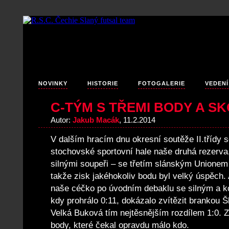
NOVINKY
HISTORIE
FOTOGALERIE
VEDENÍ
C-TÝM S TŘEMI BODY A SK
Autor:
Jakub Macák
, 11.2.2014
V dalším hracím dnu okresní soutěže II.třídy s
stochovské sportovní hale naše druhá rezerva
silnými soupeři – se třetím slánským Unionem
takže zisk jakéhokoliv bodu byl velký úspěch.
naše céčko po úvodním debaklu se silným a k
kdy prohrálo 0:11, dokázalo zvítězit brankou Š
Velká Buková tím nejtěsnějším rozdílem 1:0. Zí
body, které čekal opravdu málo kdo.