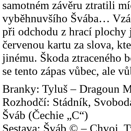
samotném závěru ztratili míč
vyběhnuvšího Švába… Vzápě
při odchodu z hrací plochy 
červenou kartu za slova, kt
jinému. Škoda ztraceného 
se tento zápas vůbec, ale 
Branky: Tyluš – Dragoun M
Rozhodčí: Stádník, Svobod
Šváb (Čechie „C“)
Sestava: Šváb © – Chvoj, T