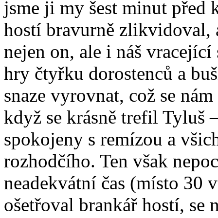
jsme ji my šest minut před 
hostí bravurně zlikvidoval,
nejen on, ale i náš vracející
hry čtyřku dorostenců a buši
snaze vyrovnat, což se nám
když se krásně trefil Tyluš
spokojeny s remízou a všic
rozhodčího. Ten však nepoc
neadekvátní čas (místo 30 v
ošetřoval brankář hostí, se