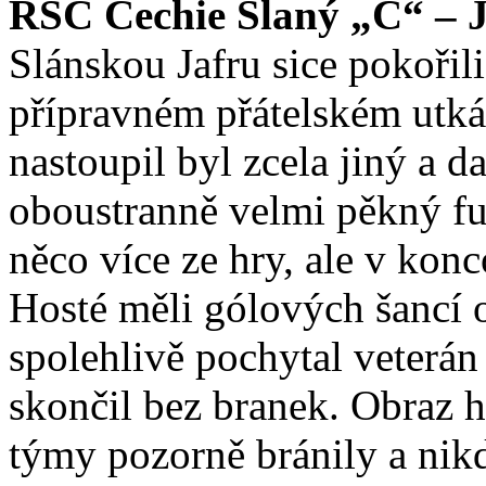
RSC Čechie Slaný „C“ – Ja
Slánskou Jafru sice pokořil
přípravném přátelském utkán
nastoupil byl zcela jiný a da
oboustranně velmi pěkný fu
něco více ze hry, ale v kon
Hosté měli gólových šancí o
spolehlivě pochytal veterán
skončil bez branek. Obraz h
týmy pozorně bránily a nikd