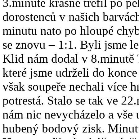
3.minutě krásně trefil po pě
dorostenců v našich barvác
minutu nato po hloupé chyb
se znovu – 1:1. Byli jsme le
Klid nám dodal v 8.minutě T
které jsme udrželi do konce
však soupeře nechali více h
potrestá. Stalo se tak ve 2
nám nic nevycházelo a vše 
hubený bodový zisk. Minut