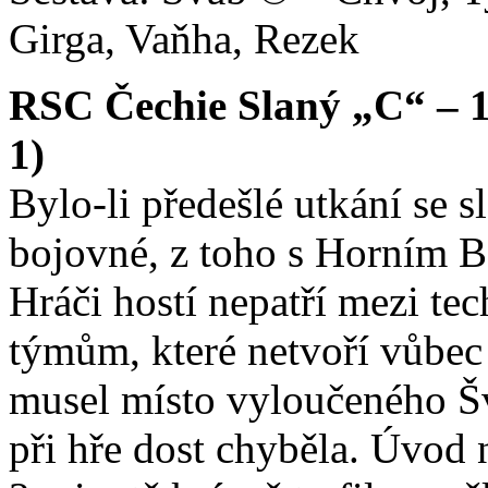
Girga, Vaňha, Rezek
RSC Čechie Slaný „C“ – 1.
1)
Bylo-li předešlé utkání se 
bojovné, z toho s Horním 
Hráči hostí nepatří mezi tec
týmům, které netvoří vůbec
musel místo vyloučeného Šv
při hře dost chyběla. Úvod 