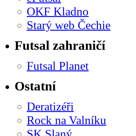
OKF Kladno
Starý web Čechie
Futsal zahraničí
Futsal Planet
Ostatní
Deratizéři
Rock na Valníku
SK Slaný