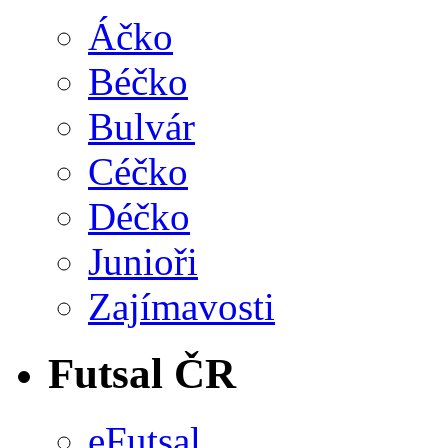
Áčko
Béčko
Bulvár
Céčko
Déčko
Junioři
Zajímavosti
Futsal ČR
eFutsal