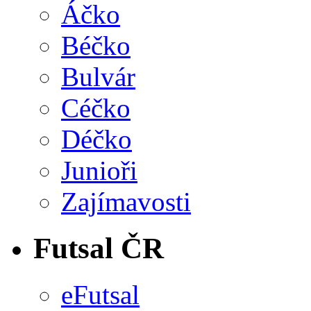
Áčko
Béčko
Bulvár
Céčko
Déčko
Junioři
Zajímavosti
Futsal ČR
eFutsal