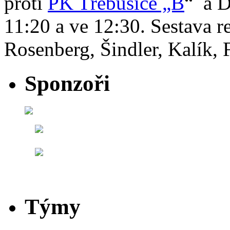
proti
PK Třebusice „B
“ a D
11:20 a ve 12:30. Sestava 
Rosenberg, Šindler, Kalík,
Sponzoři
Týmy