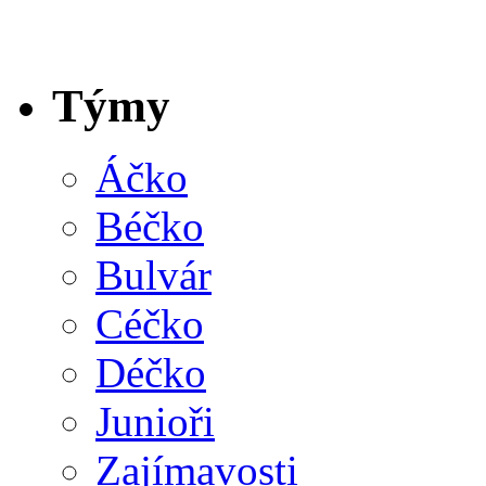
Týmy
Áčko
Béčko
Bulvár
Céčko
Déčko
Junioři
Zajímavosti