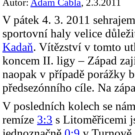
Autor:
Adam Čabla
, 2.3.2011
V pátek 4. 3. 2011 sehraje
sportovní haly velice důlež
Kadaň
. Vítězství v tomto u
koncem II. ligy – Západ zaji
naopak v případě porážky b
předsezónního cíle. Na zápas
V posledních kolech se nám 
remíze
3:3
s Litoměřicemi j
jednoznačně
0:9
v Turnově 