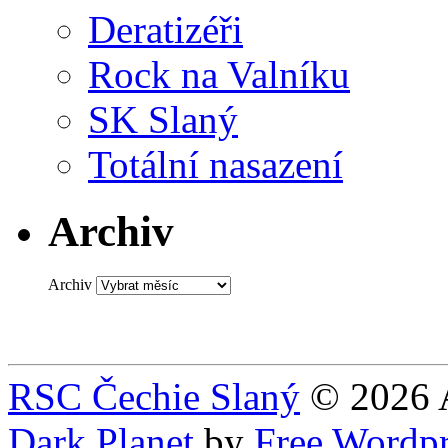
Deratizéři
Rock na Valníku
SK Slaný
Totální nasazení
Archiv
Archiv
RSC Čechie Slaný
© 2026 A
Dark Planet
by
Free Wordp